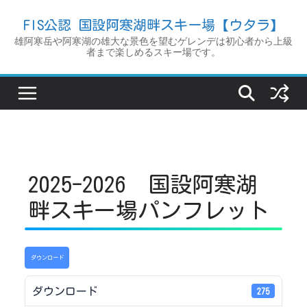
コ
FIS公認 国設阿寒湖畔スキー場【ウタラ】
ン
雄阿寒岳や阿寒湖の雄大な景色を望むゲレンデは初心者から上級
テ
者まで楽しめるスキー場です。
ン
ツ
へ
ス
キ
ッ
2025-2026 国設阿寒湖
プ
畔スキー場パンフレット
ダウンロード
ダウンロード
275