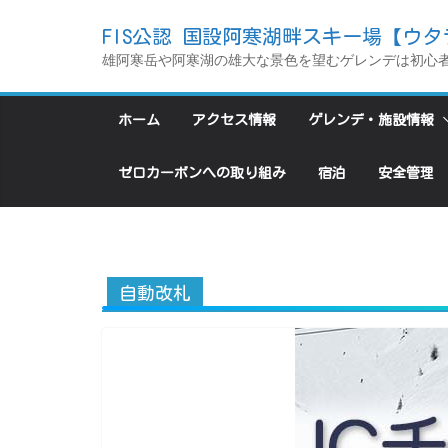
コ
FIS公認 国設阿寒湖畔スキー場【ウタ
ン
雄阿寒岳や阿寒湖の雄大な景色を望むゲレンデは初心
テ
ン
ホーム
アクセス情報
ゲレンデ・施設情報
ツ
へ
ゼロカーボンへの取り組み
宿泊
安全管理
ス
キ
ッ
プ
自動改札