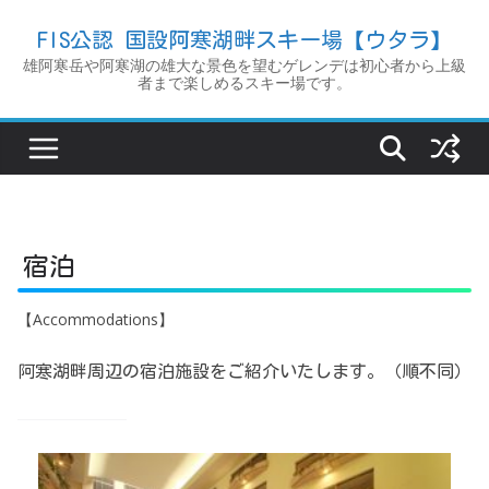
コ
FIS公認 国設阿寒湖畔スキー場【ウタラ】
ン
雄阿寒岳や阿寒湖の雄大な景色を望むゲレンデは初心者から上級
テ
者まで楽しめるスキー場です。
ン
ツ
へ
ス
キ
ッ
宿泊
プ
【Accommodations】
阿寒湖畔周辺の宿泊施設をご紹介いたします。（順不同）