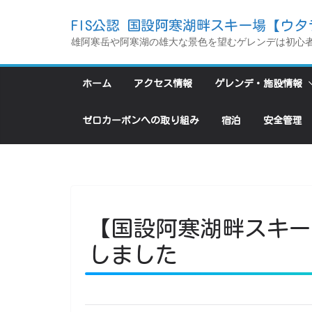
コ
FIS公認 国設阿寒湖畔スキー場【ウタ
ン
雄阿寒岳や阿寒湖の雄大な景色を望むゲレンデは初心
テ
ン
ホーム
アクセス情報
ゲレンデ・施設情報
ツ
へ
ゼロカーボンへの取り組み
宿泊
安全管理
ス
キ
ッ
プ
【国設阿寒湖畔スキー
しました