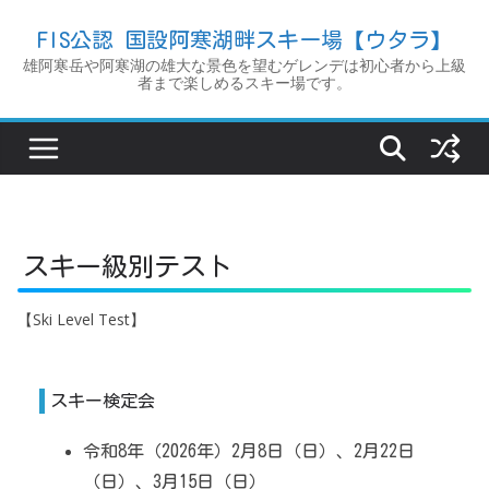
コ
FIS公認 国設阿寒湖畔スキー場【ウタラ】
ン
雄阿寒岳や阿寒湖の雄大な景色を望むゲレンデは初心者から上級
テ
者まで楽しめるスキー場です。
ン
ツ
へ
ス
キ
ッ
スキー級別テスト
プ
【Ski Level Test】
スキー検定会
令和8年（2026年）2月8日（日）、2月22日
（日）、3月15日（日）