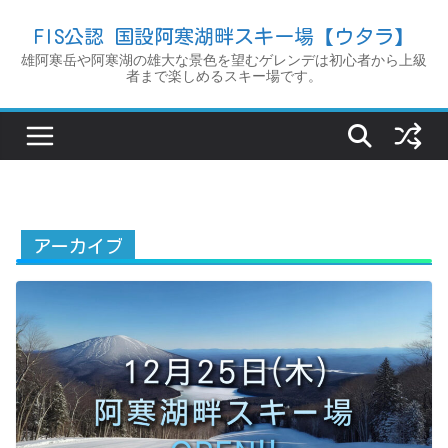
コ
FIS公認 国設阿寒湖畔スキー場【ウタラ】
ン
雄阿寒岳や阿寒湖の雄大な景色を望むゲレンデは初心者から上級
テ
者まで楽しめるスキー場です。
ン
ツ
へ
ス
キ
ッ
アーカイブ
プ