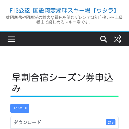
コ
FIS公認 国設阿寒湖畔スキー場【ウタラ】
ン
雄阿寒岳や阿寒湖の雄大な景色を望むゲレンデは初心者から上級
テ
者まで楽しめるスキー場です。
ン
ツ
へ
ス
キ
ッ
早割合宿シーズン券申込
プ
み
ダウンロード
ダウンロード
219