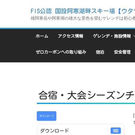
コ
FIS公認 国設阿寒湖畔スキー場【ウタ
ン
雄阿寒岳や阿寒湖の雄大な景色を望むゲレンデは初心
テ
ン
ホーム
アクセス情報
ゲレンデ・施設情報
ツ
へ
ゼロカーボンへの取り組み
宿泊
安全管理
ス
キ
ッ
プ
合宿・大会シーズンチ
[
ダウンロード
ダウンロード
582