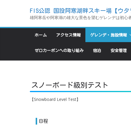
コ
FIS公認 国設阿寒湖畔スキー場【ウタ
ン
雄阿寒岳や阿寒湖の雄大な景色を望むゲレンデは初心
テ
ン
ホーム
アクセス情報
ゲレンデ・施設情報
ツ
へ
ゼロカーボンへの取り組み
宿泊
安全管理
ス
キ
ッ
プ
スノーボード級別テスト
【Snowboard Level Test】
日程