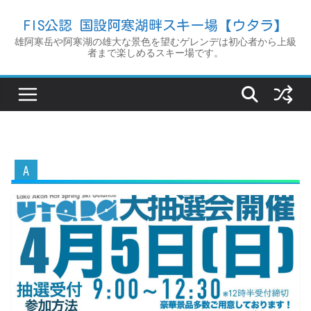
コ
FIS公認 国設阿寒湖畔スキー場【ウタラ】
ン
雄阿寒岳や阿寒湖の雄大な景色を望むゲレンデは初心者から上級
テ
者まで楽しめるスキー場です。
ン
ツ
へ
ス
キ
ッ
A
プ