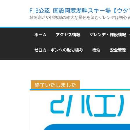
コ
FIS公認 国設阿寒湖畔スキー場【ウタ
ン
雄阿寒岳や阿寒湖の雄大な景色を望むゲレンデは初心
テ
ン
ホーム
アクセス情報
ゲレンデ・施設情報
ツ
へ
ゼロカーボンへの取り組み
宿泊
安全管理
ス
キ
ッ
プ
終了いたしました