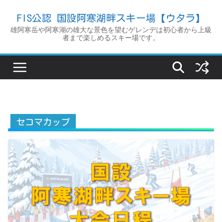
コ
FIS公認 国設阿寒湖畔スキー場【ウタラ】
ン
雄阿寒岳や阿寒湖の雄大な景色を望むゲレンデは初心者から上級
テ
者まで楽しめるスキー場です。
ン
ツ
へ
ス
キ
ッ
セコマカップ
プ